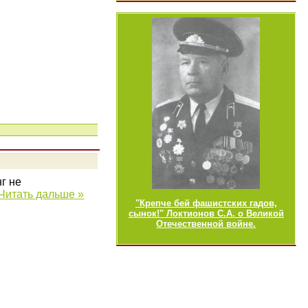
г не
Читать дальше »
"Крепче бей фашистских гадов,
сынок!" Локтионов С.А. о Великой
Отечественной войне.