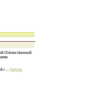
кой Отечественной
ниям
й г
...
Читать