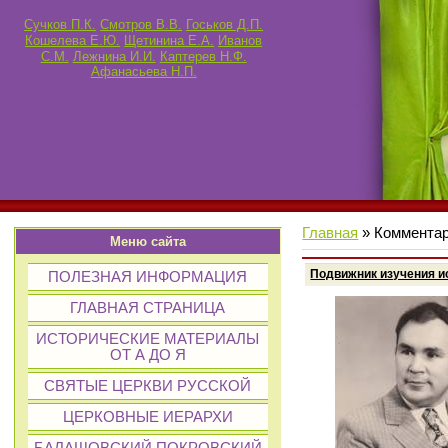
Сучков П.К.
Смотров В.В.
Госьков Д.П.
Кошелева Е.Ю.
Щетинина Е.А.
Иванов
С.М.
Лежнина И.И.
Каптерев Н.Ф.
Афанасьева Н.П.
Главная
»
Коммента
Меню сайта
Подвижник изучения и
ПОЛЕЗНАЯ ИНФОРМАЦИЯ
ГЛАВНАЯ СТРАНИЦА
ИСТОРИЧЕСКИЕ МАТЕРИАЛЫ
ОТ А ДО Я
СВЯТЫЕ ЦЕРКВИ РУССКОЙ
ЦЕРКОВНЫЕ ИЕРАРХИ