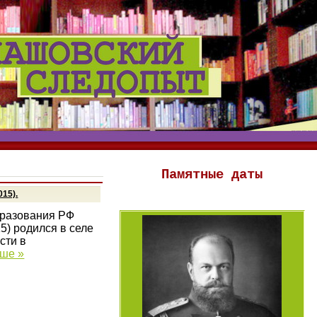
Памятные даты
15).
бразования РФ
5) родился в селе
сти в
ьше »