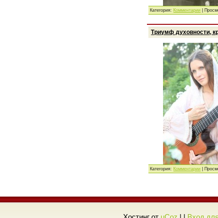
Категория:
Комментарии
| Просм
Триумф духовности, к
Категория:
Комментарии
| Просм
Хостинг от
uCoz
| |
Вход дл