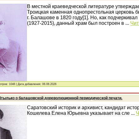
В местной краеведческой литературе утверждае
Троицкая каменная однопрестольная церковь б
г. Балашове в 1820 году[1]. Но, как подчеркивал
(1927-2015), данный храм был построен в
...
Чит
отров: 1046 | Дата добавления:
06.06.2026
 Штылько о балашовской дореволюционной периодической печати.
Саратовский историк и архивист, кандидат исто
Кошелева Елена Юрьевна указывает на сле
...
Ч