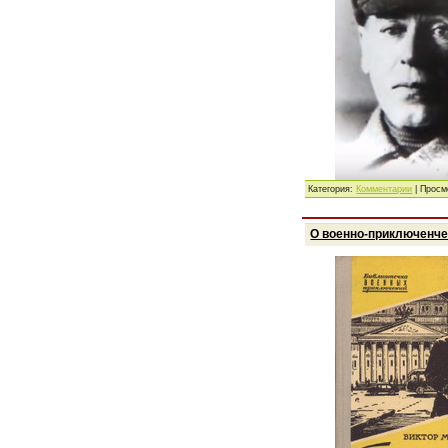
Категория:
Комментарии
| Просм
О военно-приключенче