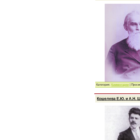
Категория:
Комментарии
| Просм
Кошелева Е.Ю. и А.Н.