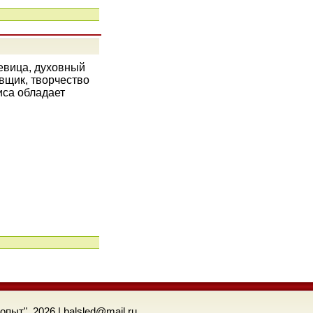
евица, духовный
вщик, творчество
иса обладает
ыт", 2026 | balsled@mail.ru