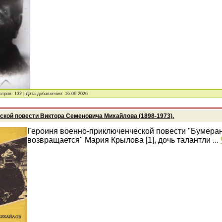
отров: 132 | Дата добавления:
16.06.2026
ской повести Виктора Семеновича Михайлова (1898-1973).
Героиня военно-приключенческой повести "Бумеран
возвращается" Мария Крылова [1], дочь талантли
...