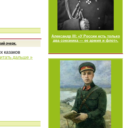
Александр III: «У России есть только
два союзника — ее армия и флот».
ий очерк.
х казаков
итать дальше »