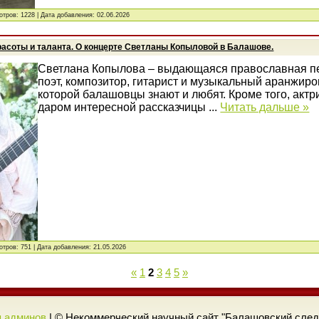
отров: 1228 | Дата добавления:
02.06.2026
расоты и таланта. О концерте Светланы Копыловой в Балашове.
Светлана Копылова – выдающаяся православная п
поэт, композитор, гитарист и музыкальный аранжиро
которой балашовцы знают и любят. Кроме того, актр
даром интересной рассказчицы
...
Читать дальше »
отров: 751 | Дата добавления:
21.05.2026
«
1
2
3
4
5
»
я админов
| © Некоммерческий научный сайт "Балашовский следоп