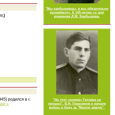
"Мы карбышевцы, и мы обязательно
прорвёмся». К 145-летию со дня
г.)
рождения Д.М. Карбышева.
5) родился в г.
"Но этот «номер» Гитлера не
ьше »
прошел". Б.Н. Герасимов о начале
войны и боях за "Малую землю".