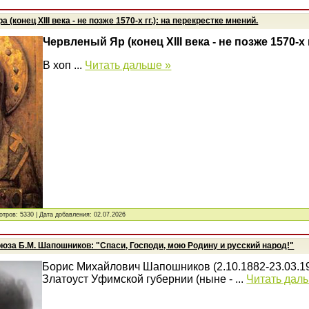
(конец XIII века - не позже 1570-х гг.): на перекрестке мнений.
Червленый Яр (конец XIII века - не позже 1570-х г
В хоп
...
Читать дальше »
отров: 5330 | Дата добавления:
02.07.2026
юза Б.М. Шапошников: "Спаси, Господи, мою Родину и русский народ!"
Борис Михайлович Шапошников (2.10.1882-23.03.194
Златоуст Уфимской губернии (ныне -
...
Читать дал