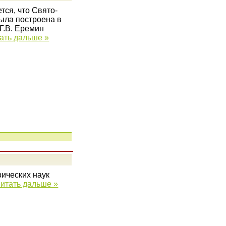
тся, что Свято-
ыла построена в
 Г.В. Еремин
ать дальше »
рических наук
итать дальше »