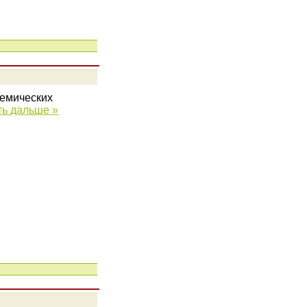
демических
ть дальше »