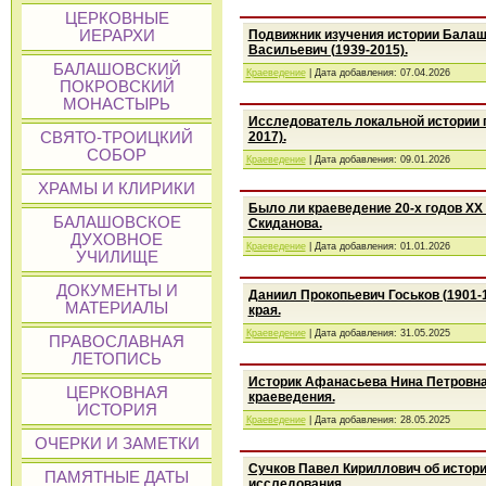
ЦЕРКОВНЫЕ
ИЕРАРХИ
Подвижник изучения истории Бала
Васильевич (1939-2015).
БАЛАШОВСКИЙ
Краеведение
| Дата добавления:
07.04.2026
ПОКРОВСКИЙ
МОНАСТЫРЬ
Исследователь локальной истории 
СВЯТО-ТРОИЦКИЙ
2017).
СОБОР
Краеведение
| Дата добавления:
09.01.2026
ХРАМЫ И КЛИРИКИ
Было ли краеведение 20-х годов ХХ 
БАЛАШОВСКОЕ
Скиданова.
ДУХОВНОЕ
Краеведение
| Дата добавления:
01.01.2026
УЧИЛИЩЕ
ДОКУМЕНТЫ И
Даниил Прокопьевич Госьков (1901-
МАТЕРИАЛЫ
края.
Краеведение
| Дата добавления:
31.05.2025
ПРАВОСЛАВНАЯ
ЛЕТОПИСЬ
Историк Афанасьева Нина Петровна
ЦЕРКОВНАЯ
краеведения.
ИСТОРИЯ
Краеведение
| Дата добавления:
28.05.2025
ОЧЕРКИ И ЗАМЕТКИ
Сучков Павел Кириллович об истори
ПАМЯТНЫЕ ДАТЫ
исследования.