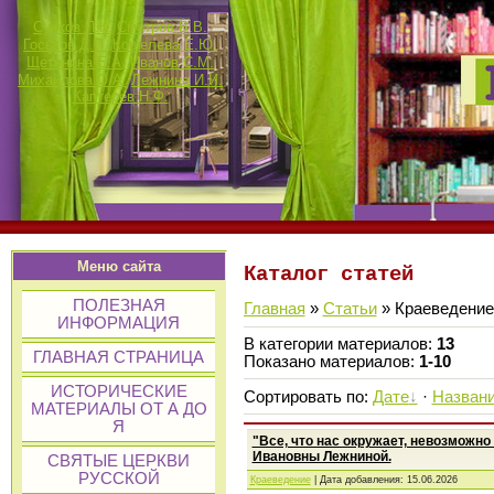
Сучков П.К.
Смотров В.В.
Госьков Д.П.
Кошелева Е.Ю.
Щетинина Е.А.
Иванов С.М.
Михайлова О.А.
Лежнина И.И.
Каптерев Н.Ф.
Меню сайта
Каталог статей
ПОЛЕЗНАЯ
Главная
»
Статьи
» Краеведение
ИНФОРМАЦИЯ
В категории материалов
:
13
ГЛАВНАЯ СТРАНИЦА
Показано материалов
:
1-10
ИСТОРИЧЕСКИЕ
Сортировать по
:
Дате
·
Назван
МАТЕРИАЛЫ ОТ А ДО
Я
"Все, что нас окружает, невозможно
Ивановны Лежниной.
СВЯТЫЕ ЦЕРКВИ
РУССКОЙ
Краеведение
| Дата добавления:
15.06.2026