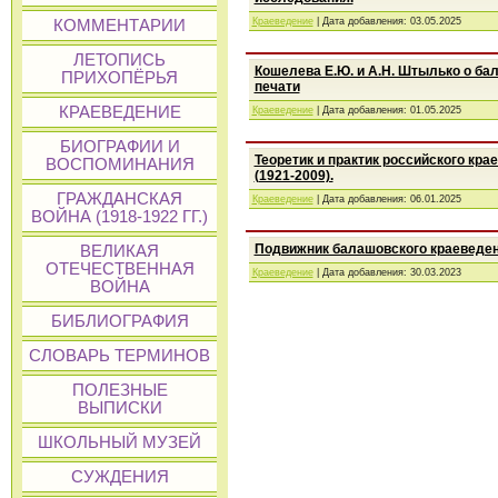
Краеведение
| Дата добавления:
03.05.2025
КОММЕНТАРИИ
ЛЕТОПИСЬ
Кошелева Е.Ю. и А.Н. Штылько о б
ПРИХОПЁРЬЯ
печати
КРАЕВЕДЕНИЕ
Краеведение
| Дата добавления:
01.05.2025
БИОГРАФИИ И
Теоретик и практик российского кр
ВОСПОМИНАНИЯ
(1921-2009).
ГРАЖДАНСКАЯ
Краеведение
| Дата добавления:
06.01.2025
ВОЙНА (1918-1922 ГГ.)
Подвижник балашовского краеведени
ВЕЛИКАЯ
ОТЕЧЕСТВЕННАЯ
Краеведение
| Дата добавления:
30.03.2023
ВОЙНА
БИБЛИОГРАФИЯ
СЛОВАРЬ ТЕРМИНОВ
ПОЛЕЗНЫЕ
ВЫПИСКИ
ШКОЛЬНЫЙ МУЗЕЙ
СУЖДЕНИЯ