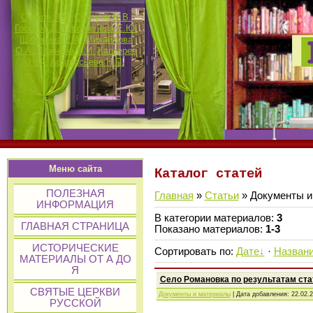
Сучков П.К.
Смотров В.В.
Госьков Д.П.
Кошелева Е.Ю.
Щетинина Е.А.
Михайлова
О.А.
Лежнина И.И.
Каптерев
Н.Ф.
Афанасьева Н.П.
Меню сайта
Каталог статей
ПОЛЕЗНАЯ
Главная
»
Статьи
» Документы и
ИНФОРМАЦИЯ
В категории материалов
:
3
ГЛАВНАЯ СТРАНИЦА
Показано материалов
:
1-3
ИСТОРИЧЕСКИЕ
Сортировать по
:
Дате
·
Назван
МАТЕРИАЛЫ ОТ А ДО
Я
Село Романовка по результатам ста
СВЯТЫЕ ЦЕРКВИ
Документы и материалы
| Дата добавления:
22.02.
РУССКОЙ