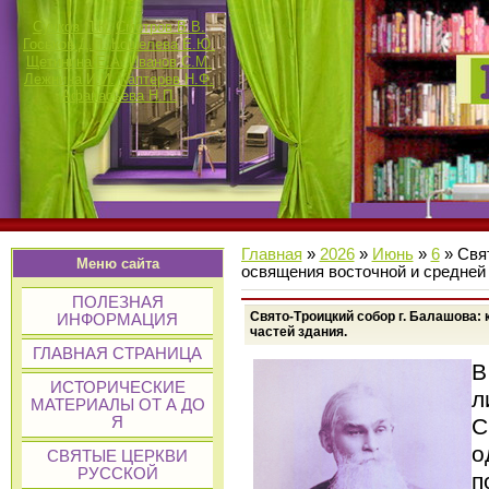
Сучков П.К.
Смотров В.В.
Госьков Д.П.
Кошелева Е.Ю.
Щетинина Е.А.
Иванов С.М.
Лежнина И.И.
Каптерев Н.Ф.
Афанасьева Н.П.
Главная
»
2026
»
Июнь
»
6
» Свят
Меню сайта
освящения восточной и средней 
ПОЛЕЗНАЯ
Свято-Троицкий собор г. Балашова: 
ИНФОРМАЦИЯ
частей здания.
ГЛАВНАЯ СТРАНИЦА
В
ИСТОРИЧЕСКИЕ
л
МАТЕРИАЛЫ ОТ А ДО
С
Я
о
СВЯТЫЕ ЦЕРКВИ
РУССКОЙ
п