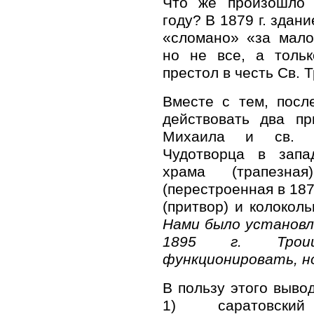
Что же произошло 
году? В 1879 г. здан
«сломано» «за мало
но не все, а тольк
престол в честь Св. 
Вместе с тем, посл
действовать два пр
Михаила и св. М
Чудотворца в запа
храма (трапезна
(перестроенная в 187
(притвор) и колокол
Нами было установле
1895 г. Троиц
функционировать, но
В пользу этого выво
1) саратовски