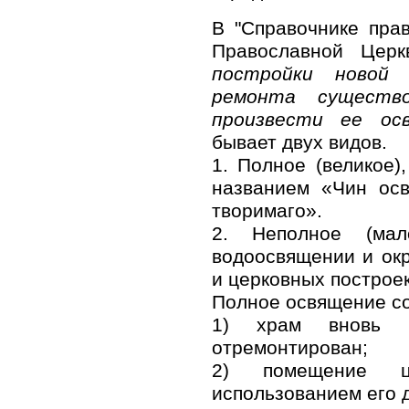
В "Справочнике пра
Православной Церк
постройки новой 
ремонта существ
произвести ее ос
бывает двух видов.
1. Полное (великое)
названием «Чин осв
творимаго».
2. Неполное (мал
водоосвящении и ок
и церковных построек
Полное освящение со
1) храм вновь п
отремонтирован;
2) помещение ц
использованием его 