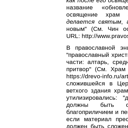
как после его освящ
название «обнов
освящение храм
делается святым
, 
новым" (См. Чин о
URL: http://www.pravos
В православной энц
"православный христ
части: алтарь, сре
притвор" (См. Храм
https://drevo-info
сложившейся в Цер
ветхого здания храм
утилизировались: "
должны быть с
благоприличием и пе
если материал прес
должен быть сложен