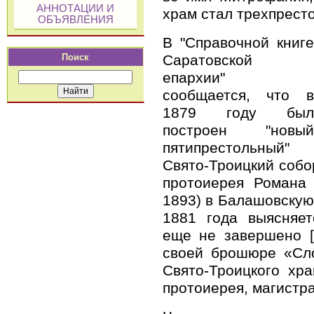
АННОТАЦИИ И
храм стал трехпрест
ОБЪЯВЛЕНИЯ
В "Справочной книге
Саратовской
Поиск
епархии"
сообщается, что в
1879 году был
построен "новый
пятипрестольный"
Свято-Троицкий собор
протоиерея Романа 
1893) в Балашовскую
1881 года выясняет
еще не завершено [
своей брошюре «Сло
Свято-Троицкого хр
протоиерея, магистра