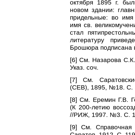
октября 1895 г. бы
новом здании: глав
придельные: во имя
имя св. великомучен
стал пятипрестольн
литературу приве
Брошюра подписана в
[6] См. Назарова С.К
Указ. соч.
[7] См. Саратовск
(СЕВ), 1895, №18. С. 
[8] См. Еремин Г.В.
(К 200-летию воссоз
//РИЖ, 1997. №3. С. 1
[9] См. Справочная
Саратов, 1912. С. 119