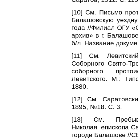
[10] См. Письмо про
Балашовскую уездну
года //Филиал ОГУ «
архив» в г. Балашове
б/л. Название докуме
[11] См. Левитск
Соборного Свято-Тр
соборного прото
Левитского. М.: Тип
1880.
[12] См. Саратовск
1895, №18. С. 3.
[13] См. Пребыв
Николая, епископа С
городе Балашове //СЕ