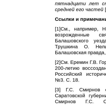
пятнадцати лет с
средней его частей
[
Ссылки и примечан
[1]См., например, 
возрожденные с
Балашовского уезд
Трушкина О. Нель
Балашовская правда, 
[2]См. Еремин Г.В. Г
200-летию воссоздан
Российский историч
№3. С. 18.
[3] Г.С. Смирнов 
Саратовской губерн
Смирнов Г.С. Ос