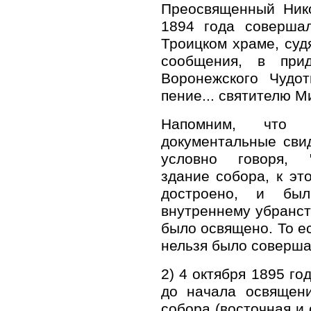
Преосвященный Нико
1894 года соверша
Троицком храме, суд
сообщения, в при
Воронежского Чудот
пение... святителю М
Напомним, что о
документальные свид
условно говоря, "
здание собора, к э
достроено, и бы
внутреннему убранств
было освящено. То ес
нельзя было соверша
2) 4 октября 1895 го
до начала освящени
собора (восточная и 