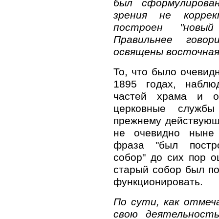
был сформулирова
зрения не корре
построен "новый
Правильнее гово
освящены восточная 
То, что было очевид
1895 годах, наблю
частей храма и о
церковные службы
прежнему действующ
не очевидно ныне
фраза "был постр
собор" до сих пор о
старый собор был по
функционировать.
По сути, как отмеч
свою деятельност