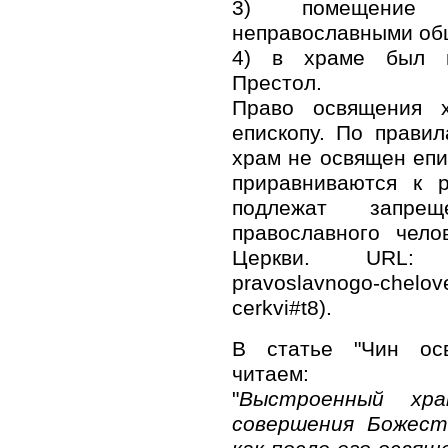
3) помещение ц
неправославными об
4) в храме был п
Престол.
Право освящения х
епископу. По прави
храм не освящен епи
приравниваются к 
подлежат запрещ
православного чело
Церкви. URL: http
pravoslavnogo-chelov
cerkvi#t8).
В статье "Чин ос
читаем:
"
Выстроенный х
совершения Божест