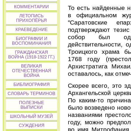
То есть найденные 
КОММЕНТАРИИ
в официальном жур
ЛЕТОПИСЬ
ПРИХОПЁРЬЯ
"Саратовские епа
подтверждают тезис
КРАЕВЕДЕНИЕ
собор был одн
БИОГРАФИИ И
действительности, 
ВОСПОМИНАНИЯ
Троицкого храма б
ГРАЖДАНСКАЯ
ВОЙНА (1918-1922 ГГ.)
1768 году (прест
Архистратига Михаи
ВЕЛИКАЯ
ОТЕЧЕСТВЕННАЯ
оставалось, как отмеч
ВОЙНА
Скорее всего, это з
БИБЛИОГРАФИЯ
Архангельской церкви
СЛОВАРЬ ТЕРМИНОВ
По каким-то причин
ПОЛЕЗНЫЕ
было возведено ново
ВЫПИСКИ
названиями престоло
ШКОЛЬНЫЙ МУЗЕЙ
году, можно предпо
СУЖДЕНИЯ
во имя Митрофания,