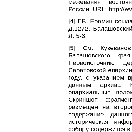
межевания восточ
России. URL: http://ww
[4] Г.В. Еремин ссыл
Д.1272. Балашовский 
Л. 5-6.
[5] См. Кузевано
Балашовского кра
Первоисточник: Ц
Саратовской епархии
году, с указанием 
данным архива Ко
епархиальные ведо
Скриншот фрагме
размещен на второ
содержание данно
историческая инфо
собору содержится в 