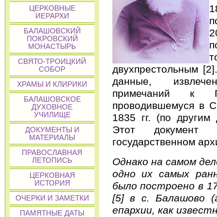
1
ЦЕРКОВНЫЕ
ИЕРАРХИ
п
2
БАЛАШОВСКИЙ
ПОКРОВСКИЙ
п
МОНАСТЫРЬ
т
СВЯТО-ТРОИЦКИЙ
двухпрестольным [2]
СОБОР
данные, извлече
ХРАМЫ И КЛИРИКИ
примечаний к Ге
БАЛАШОВСКОЕ
проводившемуся в С
ДУХОВНОЕ
УЧИЛИЩЕ
1835 гг. (по другим 
Этот документ 
ДОКУМЕНТЫ И
МАТЕРИАЛЫ
государственном архи
ПРАВОСЛАВНАЯ
Однако на самом дел
ЛЕТОПИСЬ
одно их самых ранн
ЦЕРКОВНАЯ
ИСТОРИЯ
было построено в 17
[5] в с. Балашово 
ОЧЕРКИ И ЗАМЕТКИ
епархии, как известн
ПАМЯТНЫЕ ДАТЫ