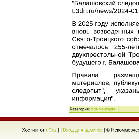
"Балашовский следопы
t.3dn.ru/news/2024-01
В 2025 году исполняе
вновь возведенных 
Свято-Троицкого соб
отмечалось 255-ле
двухпрестольной Тр
будущего г. Балашова
Правила размещ
материалов, публик
следопыт", указ
информация".
Категория
:
Комментарии
|
Хостинг от
uCoz
| |
Вход для админов
| © Некоммерчес