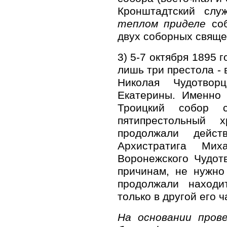
Кронштадтский сл
теплом приделе
соб
двух соборных священ
3) 5-7 октября 1895 
лишь три престола - 
Николая Чудотвор
Екатерины. Именно 
Троицкий собор с
пятипрестольный 
продолжали дейс
Архистратига Ми
Воронежского Чудот
причинам, не нужно
продолжали находи
только в другой его ча
На основании прове