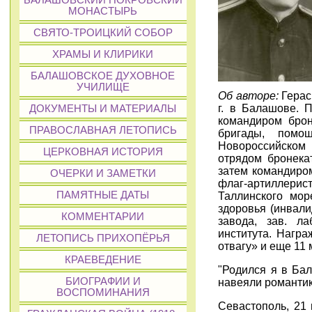
БАЛАШОВСКИЙ ПОКРОВСКИЙ
МОНАСТЫРЬ
СВЯТО-ТРОИЦКИЙ СОБОР
ХРАМЫ И КЛИРИКИ
БАЛАШОВСКОЕ ДУХОВНОЕ
УЧИЛИЩЕ
Об авторе:
Герас
г. в Балашове. 
ДОКУМЕНТЫ И МАТЕРИАЛЫ
командиром брон
ПРАВОСЛАВНАЯ ЛЕТОПИСЬ
бригады, помо
Новороссийском 
ЦЕРКОВНАЯ ИСТОРИЯ
отрядом бронека
затем командиро
ОЧЕРКИ И ЗАМЕТКИ
флаг-артиллерис
ПАМЯТНЫЕ ДАТЫ
Таллинского мор
здоровья (инвали
КОММЕНТАРИИ
завода, зав. л
института. Награ
ЛЕТОПИСЬ ПРИХОПЁРЬЯ
отвагу» и еще 11 
КРАЕВЕДЕНИЕ
"Родился я в Ба
БИОГРАФИИ И
навеяли романтик
ВОСПОМИНАНИЯ
Севастополь, 21