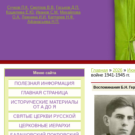
Сучков П.К.
Смотров В.В.
Госьков Д.П.
Кошелева Е.Ю.
Иванов С.М.
Михайлова
О.А.
Лежнина И.И.
Каптерев Н.Ф.
Афанасьева Н.П.
Главная
»
2026
»
Ию
Меню сайта
войне 1941-1945 гг.
ПОЛЕЗНАЯ ИНФОРМАЦИЯ
Воспоминания Б.Н. Гер
ГЛАВНАЯ СТРАНИЦА
ИСТОРИЧЕСКИЕ МАТЕРИАЛЫ
ОТ А ДО Я
СВЯТЫЕ ЦЕРКВИ РУССКОЙ
ЦЕРКОВНЫЕ ИЕРАРХИ