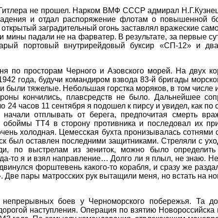
 Гитлера не прошел. Нарком ВМФ СССР адмирал Н.Г.Кузнец
адения и отдал распоряжение флотам о повышенной бо
открытый заградительный огонь заставлял вражеские сам
, и мины падали не на фарватер. В результате, за первые с
тарый портовый внутрирейдовый буксир «СП-12» и два
ня по просторам Черного и Азовского морей. На двух кор
1942 года, будучи командиром взвода 83-й бригады морско
и были тяжелые. Небольшая горстка моряков, в том числе 
троны кончились, плавсредств не было. Дальнейшее со
 24 часов 11 сентября я подошел к пирсу и увидел, как по 
 начали отплывать от берега, предпочитая смерть вра
и обоймы ТТ4 в сторону противника и последовал их пр
очень холодная. Цемесская бухта пронизывалась сотнями 
ск был оставлен последними защитниками. Стреляли с ухо
ди, по выстрелам из зениток, можно было определить
уда-то я и взял направление… Долго ли я плыл, не знаю. 
двинулся форштевень какого-то корабля, и сразу же разда
». Две пары матросских рук вытащили меня, но встать на но
непрерывных боев у Черноморского побережья. Та дор
 дорогой наступления. Операция по взятию Новороссийска 