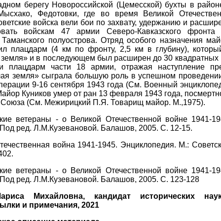
адном берегу Новороссийской (Цемесской) бухты в райо
Мысхако, Федотовки, где во время Великой Отечестве
советские войска вели бои по захвату, удержанию и расши
овать войскам 47 армии Северо-Кавказского фронта
 Таманского полуострова. Отряд особого назначения май
тил плацдарм (4 км по фронту, 2,5 км в глубину), котор
 земля» и в последующем был расширен до 30 квадратных 
ли плацдарм части 18 армии, отражая наступление пр
лая земля» сыграла большую роль в успешном проведени
перации 9-16 сентября 1943 года (См. Военный энциклопе
 Майор Куников умер от ран 13 февраля 1943 года, посмертн
 Союза (См. Межирицкий П.Я. Товарищ майор. М.,1975).
кие ветераны - о Великой Отечественной войне 1941-194
Под ред. Л.М.Кузевановой. Балашов, 2005. С. 12-15.
Отечественная война 1941-1945. Энциклопедия. М.: Советс
402.
кие ветераны - о Великой Отечественной войне 1941-194
Под ред. Л.М.Кузевановой. Балашов, 2005. С. 123-128
ариса Михайловна, кандидат исторических наук
ылки и примечания, 2021