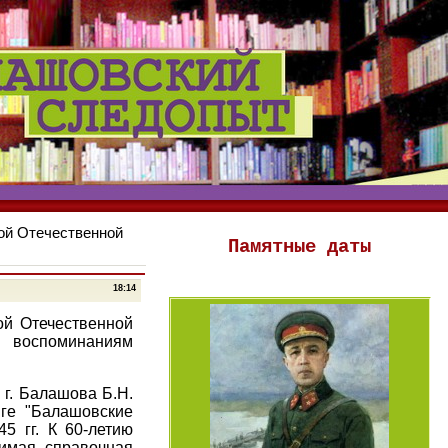
кой Отечественной
Памятные даты
18:14
ой Отечественной
воспоминаниям
г. Балашова Б.Н.
иге "Балашовские
5 гг. К 60-летию
димая справочная