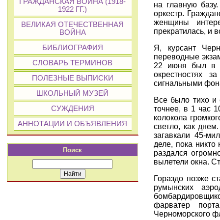
ГРАЖДАНСКАЯ ВОЙНА (1918-
на главную базу.
1922 ГГ.)
оркестр. Гражда
женщины интере
ВЕЛИКАЯ ОТЕЧЕСТВЕННАЯ
прекратилась, и 
ВОЙНА
Я, курсант Чер
БИБЛИОГРАФИЯ
переводные экзам
СЛОВАРЬ ТЕРМИНОВ
22 июня был в б
окрестностях з
ПОЛЕЗНЫЕ ВЫПИСКИ
сигнальными фо
ШКОЛЬНЫЙ МУЗЕЙ
Все было тихо и 
точнее, в 1 час 
СУЖДЕНИЯ
колокола громког
АННОТАЦИИ И ОБЪЯВЛЕНИЯ
светло, как дне
загавкали 45-ми
деле, пока никто
Поиск
раздался огромн
вылетели окна. Ст
Гораздо позже ст
румынских аэр
бомбардировщик
фарватер порт
Черноморского фл