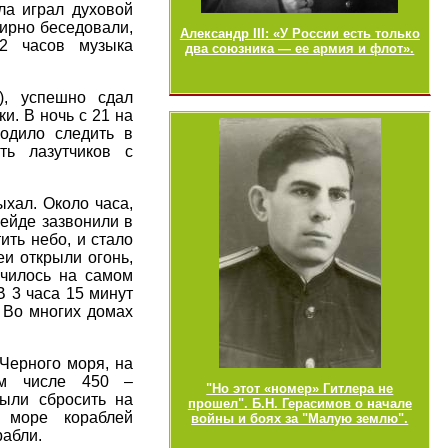
ала играл духовой
ирно беседовали,
Александр III: «У России есть только
2 часов музыка
два союзника — ее армия и флот».
), успешно сдал
и. В ночь с 21 на
одило следить в
ть лазутчиков с
ыхал. Около часа,
рейде зазвонили в
ить небо, и стало
и открыли огонь,
училось на самом
В 3 часа 15 минут
 Во многих домах
 Черного моря, на
ом числе 450 –
"Но этот «номер» Гитлера не
ыли сбросить на
прошел". Б.Н. Герасимов о начале
 море кораблей
войны и боях за "Малую землю".
рабли.