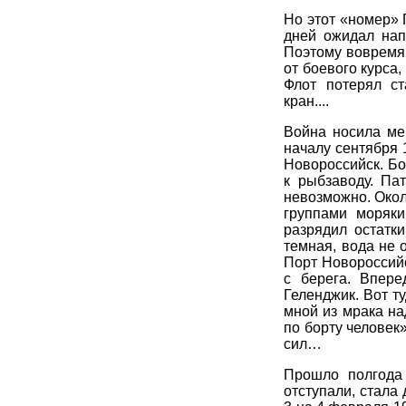
Но этот «номер»
дней ожидал нап
Поэтому вовремя 
от боевого курса
Флот потерял с
кран....
Война носила ме
началу сентября 
Новороссийск. Бо
к рыбзаводу. Па
невозможно. Около
группами моряки
разрядил остатк
темная, вода не 
Порт Новороссий
с берега. Впере
Геленджик. Вот т
мной из мрака на
по борту человек
сил…
Прошло полгода 
отступали, стала