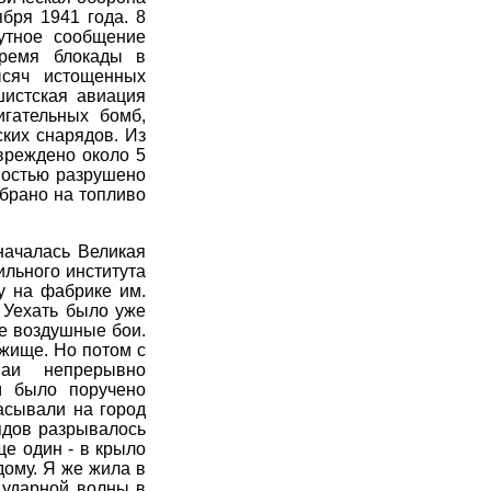
бря 1941 года. 8
путное сообщение
время блокады в
ысяч истощенных
шистская авиация
гательных бомб,
ских снарядов. Из
вреждено около 5
ностью разрушено
обрано на топливо
 началась Великая
ильного института
ку на фабрике им.
. Уехать было уже
е воздушные бои.
ежище. Но потом с
аи непрерывно
м было поручено
асывали на город
ядов разрывалось
ще один - в крыло
дому. Я же жила в
 ударной волны в