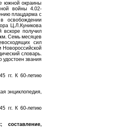
не южной окраины
нной войны 4.02-
рению плацдарма с
 в освобождении
ора Ц.Л.Куникова
ый вскоре получил
км. Семь месяцев
евосходящих сил
и Новороссийской
дический словарь.
о удостоен звания
5 гг. К 60-летию
кая энциклопедия,
5 гг. К 60-летию
; составление,