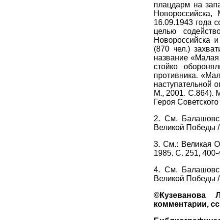
плацдарм на зап
Новороссийска, 
16.09.1943 года 
целью содейств
Новороссийска и
(870 чел.) захва
название «Малая
стойко обороня
противника. «Ма
наступательной о
М., 2001. С.864).
Героя Советского
2. См. Балашовс
Великой Победы /
3. См.: Великая 
1985. С. 251, 400-
4. См. Балашовс
Великой Победы /
©Кузеванова Л
комментарии, сс