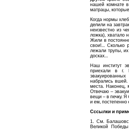
нашей комнате в
матрацы, которые 
Когда нормы хлеб
делили на завтрак
неизвестно из ч
ложка), хватало 
Жили в постоянно
свои!... Скольк
лежали трупы, их
досках...
Наш институт эв
приехали в г. 
эвакуированных 
набрались вшей.
места. Наконец,
Отвечаю – эвакуи
вещи – в печку. 
и ем, постепенно 
Сссылки и прим
1. См. Балашовс
Великой Победы 