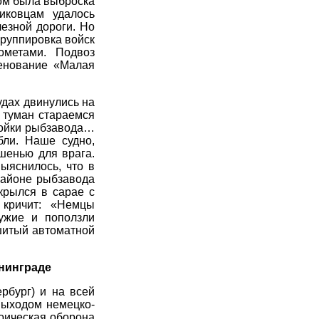
ом была выброска
иковцам удалось
лезной дороги. Но
группировка войск
ометами. Подвоз
менование «Малая
удах двинулись на
 туман стараемся
тройки рыбзавода…
бли. Наше судно,
шенью для врага.
ыяснилось, что в
 районе рыбзавода
крылся в сарае с
кричит: «Немцы
ужие и поползли
ошитый автоматной
енинграде
рбург) и на всей
выходом немецко-
оическая оборона