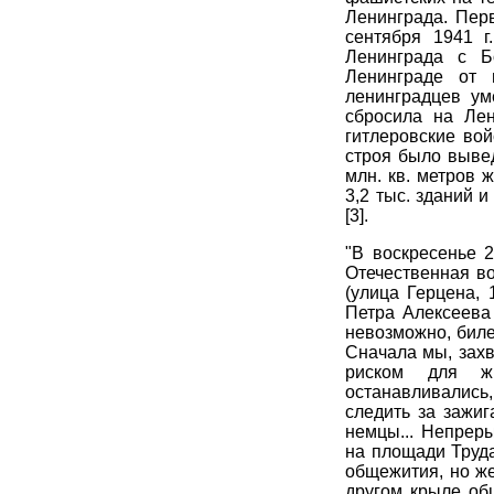
Ленинграда. Пер
сентября 1941 г
Ленинграда с Б
Ленинграде от 
ленинградцев ум
сбросила на Лен
гитлеровские вой
строя было выве
млн. кв. метров
3,2 тыс. зданий 
[3].
"В воскресенье 2
Отечественная во
(улица Герцена, 
Петра Алексеева 
невозможно, бил
Сначала мы, захв
риском для ж
останавливались
следить за зажи
немцы... Непрер
на площади Труда
общежития, но жер
другом крыле об