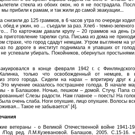
ылетели стекла из обоих окон, но я не пострадала. Посл
мы прибили к рамам, и так жили до самой эвакуации...
а снизили до 125 граммов, в 6 часов утра по очереди ходил
, обед и ужин, но … съедали за раз. Хлеб - темно-зеленого
его… По карточкам давали крупу – 20 граммов на день (э
на приготовление тарелки супа. Письма из дома не приходил
м страхе, что город сдадут немцам. Утром выглянем на ул
о раз по дороге в институт поднимала я упавших от гол
 не успевали убирать. Покойников, обернутых простынями,
акуировался в конце февраля 1942 г. с Финляндского 
Калинка, только что освобожденный от немцев, в 
из этого города. Сидели на нарах – впритирку друг к 
 Это мучение оказалось пострашнее голода. В начале ма
 мы - в Балашове. Ночью, пешком – домой. Стучу. Папа с
рованные! Слезы радости. Нам главное – поесть! На голо
Я была очень слаба. Ноги опухшие, лицо опухшее. Волосы вс
оживая... Такое не забывается" [4].
ечания
кие ветераны - о Великой Отечественной войне 1941-194
/Под ред. Л.М.Кузевановой. Балашов, 2005. С.15-16.