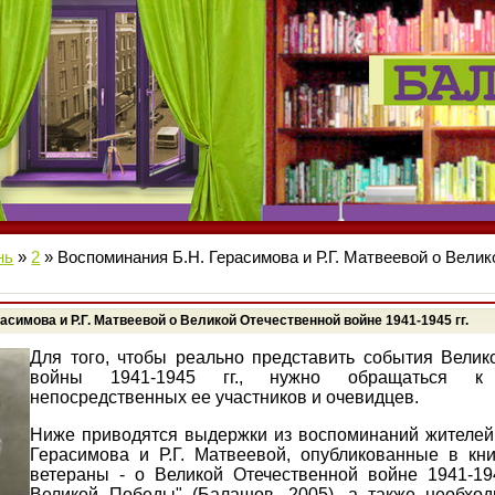
нь
»
2
» Воспоминания Б.Н. Герасимова и Р.Г. Матвеевой о Вели
асимова и Р.Г. Матвеевой о Великой Отечественной войне 1941-1945 гг.
Для того, чтобы реально представить события Велик
войны 1941-1945 гг., нужно обращаться к 
непосредственных ее участников и очевидцев.
Ниже приводятся выдержки из воспоминаний жителей 
Герасимова и Р.Г. Матвеевой, опубликованные в кн
ветераны - о Великой Отечественной войне 1941-194
Великой Победы" (Балашов, 2005), а также необхо