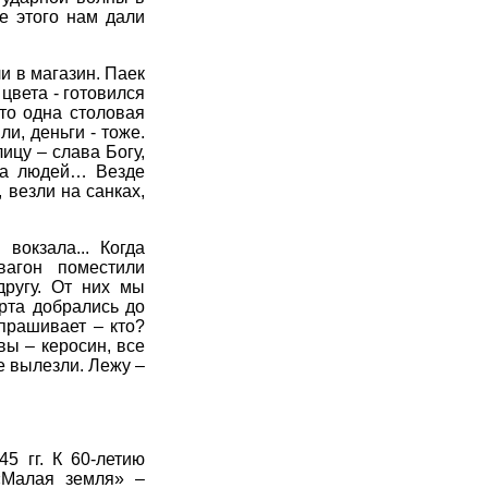
е этого нам дали
и в магазин. Паек
 цвета - готовился
то одна столовая
и, деньги - тоже.
ицу – слава Богу,
ода людей… Везде
 везли на санках,
вокзала... Когда
вагон поместили
другу. От них мы
рта добрались до
прашивает – кто?
вы – керосин, все
е вылезли. Лежу –
5 гг. К 60-летию
 «Малая земля» –