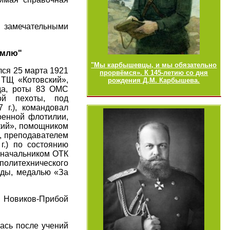
и замечательными
емлю"
"Мы карбышевцы, и мы обязательно
лся 25 марта 1921
прорвёмся». К 145-летию со дня
 ТЩ «Котовский»,
рождения Д.М. Карбышева.
да, роты 83 ОМС
ой пехоты, под
г.), командовал
оенной флотилии,
кий», помощником
, преподавателем
г.) по состоянию
, начальником ОТК
олитехнического
езды, медалью «За
и Новиков-Прибой
ась после учений