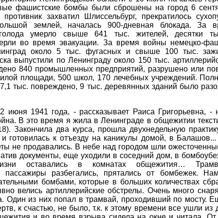
вые фашистские бомбы были сброшены на город 6 сентя
. противник захватил Шлиссельбург, прекратилось сухо
ольшой землей, началась 900-дневная блокада. За 
голода умерло свыше 641 тыс. жителей, десятки т
ерли во время эвакуации. За время войны немецко-фа
инград около 5 тыс. фугасных и свыше 100 тыс. зажи
ска выпустили по Ленинграду около 150 тыс. артиллерий
дено 840 промышленных предприятий, разрушено или по
 жилой площади, 500 школ, 170 лечебных учреждений. Пол
и 7,1 тыс. повреждено, 9 тыс. деревянных зданий было раз
2 июня 1941 года, - рассказывает Раиса Григорьевна, -
йна. В это время я жила в Ленинграде в общежитии текст
18). Закончила два курса, прошла двухнедельную практи
и готовилась к отъезду на каникулы домой, в Балашов..
еты не продавались. В небе над городом шли ожесточенны
атив документы, еще уходили в соседний дом, в бомбоуб
изни оставались в комнатах общежития… Трамв
, пассажиры разбегались, прятались от бомбежек. На
гательными бомбами, которые в больших количествах сбр
ывно велись артиллерийские обстрелы. Очень много снар
. Один из них попал в трамвай, проходивший по мосту. Е
тв, к счастью, не было, т.к. к этому времени все ушли из 
щежития и во время взрыва сидела на окне и читала. От