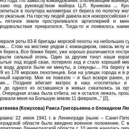
1943 года. По замыслу командования, отвлекающим маневр
хако под руководством майора Ц.Л. Куникова ... Кун
репиться в полутора километрах от берега по полотну же
о ужасным. На горстку людей давила вся новороссийская 
сь пятачок земли простреливался артиллерией и мин
родовольствия прекратился. Тогда-то и появилось наи
февраля роты 83-й бригады морской пехоты на небольших с
ам… Стою на мостике рядом с командиром, сквозь мглу и
я берега. Все ближе берег, уже хорошо различаются пос
рыли сильный огонь. Один за другим тонут наши кора
рытые под водой сваи, потеряло ход и стало хорошей ми
 воду, дороги были не минуты, а секунды… На берегу в
9 из 178 морских пехотинцев. Бои на улицах города и в
нный характер. Мне не повезло – я был вскоре ранен, у
ми… Позднее вбегает матрос в наш «госпиталь» и 
е до одного из оставшихся в живых схватились за ор
 Очередная атака была отбита, но я остался лежать, пр
ровали меня на Большую землю 11 февраля..." [2].
атвеева (Кожухова) Раиса Григорьевна о блокадном Л
равка:
22 июня 1941 г. в Ленинграде (ныне – Санкт-Пете
нградской области было введено военное положение. С 
ерриторию Ленинградской области с 10 июля началась гер