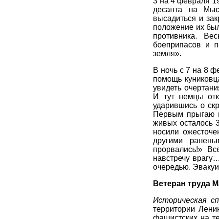
3 на 4 февраля 
десанта на Мыс
высадиться и зак
положение их был
противника. Ве
боеприпасов и п
земля».
В ночь с 7 на 8 
помощь куниковц
увидеть очертани
И тут немцы отк
ударившись о ск
Первым прыгаю в
живых осталось 3
носили ожесточе
другими ранены
прорвались!» Вс
навстречу врагу…
очередью. Эвакуи
Ветеран труда М
Историческая сп
территории Лени
фашистских на т