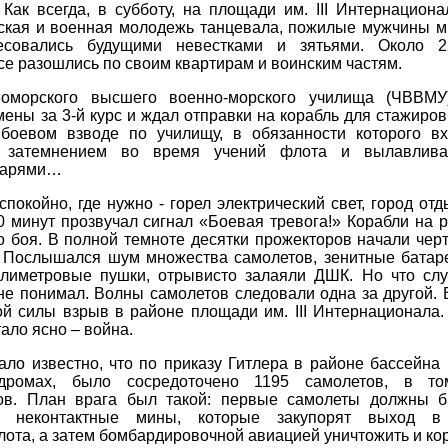
 Как всегда, в субботу, на площади им. III Интернацион
нская и военная молодежь танцевала, пожилые мужчины м
совались будущими невестками и зятьями. Около 2
все разошлись по своим квартирам и воинским частям.
номорского высшего военно-морского училища (ЧВВМУ
ены за 3-й курс и ждал отправки на корабль для стажировк
оевом взводе по училищу, в обязанности которого вх
а затемнением во время учений флота и вылавлива
нарями…
спокойно, где нужно - горел электрический свет, город отд
10 минут прозвучал сигнал «Боевая тревога!» Корабли на 
о боя. В полной темноте десятки прожекторов начали черт
м. Послышался шум множества самолетов, зенитные батаре
ллиметровые пушки, отрывисто залаяли ДШК. Но что сл
 не понимал. Волны самолетов следовали одна за другой. 
ой силы взрыв в районе площади им. III Интернационала.
ало ясно – война.
ало известно, что по приказу Гитлера в районе бассейна
одромах, было сосредоточено 1195 самолетов, в т
ов. План врага был такой: первые самолеты должны б
а неконтактные мины, которые закупорят выход в
ота, а затем бомбардировочной авиацией уничтожить и ко