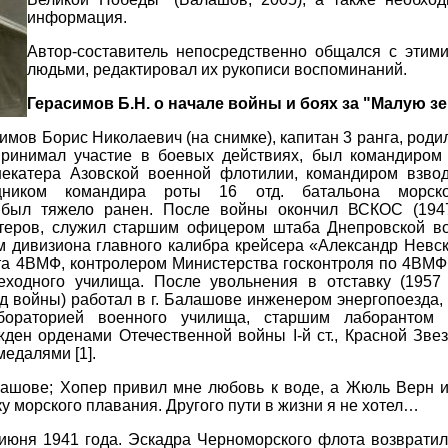
информация.
Автор-составитель непосредственно общался с этим
людьми, редактировал их рукописи воспоминаний.
Герасимов Б.Н. о начале войны и боях за "Малую з
имов Борис Николаевич (на снимке), капитан 3 ранга, роди
Принимал участие в боевых действиях, был командиром
екатера Азовской военной флотилии, командиром взво
щником командира роты 16 отд. батальона морск
был тяжело ранен. После войны окончил ВСКОС (1947 
теров, служил старшим офицером штаба Днепровской в
м дивизиона главного калибра крейсера «Александр Невс
та 4ВМФ, контролером Министерства госконтроля по 4ВМФ
еходного училища. После увольнения в отставку (1957 
д войны) работал в г. Балашове инженером энергопоезда
абораторией военного училища, старшим лаборантом п
жден орденами Отечественной войны I-й ст., Красной Зв
медалями [1].
лашове; Хопер привил мне любовь к воде, а Жюль Верн 
у морского плавания. Другого пути в жизни я не хотел…
 июня 1941 года. Эскадра Черноморского флота возвратил