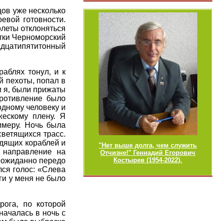
ов уже несколько
евой готовности.
олеты отклоняться
утки Черноморский
дцатипятитонный
аблях тонул, и к
й пехоты, попал в
и я, были прижаты
противление было
одному человеку и
жескому плену. Я
имеру. Ночь была
светящихся трасс.
дящих кораблей и
"Нет выше долга, чем служить
 направление на
Отчизне!" Геннадий Егорович
Неожиданно передо
Костырев (1954-2022).
лся голос: «Слева
ги у меня не было
ога, по которой
началась в ночь с