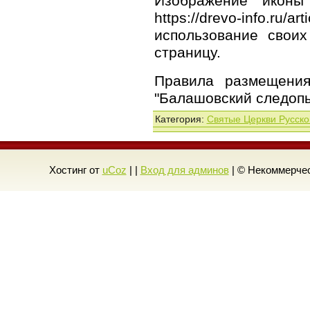
Изображение иконы
https://drevo-info.ru/
использование свои
страницу.
Правила размещения
"Балашовский следопы
Категория
:
Святые Церкви Русско
Хостинг от
uCoz
| |
Вход для админов
| © Некоммерчес