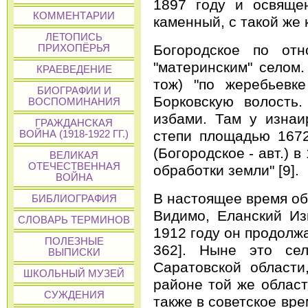
1897 году и освящен
КОММЕНТАРИИ
каменный, с такой же к
ЛЕТОПИСЬ
Богородское по от
ПРИХОПЁРЬЯ
"материнским" селом.
КРАЕВЕДЕНИЕ
тож) "по жеребьевк
БИОГРАФИИ И
Борковскую волость.
ВОСПОМИНАНИЯ
избами. Там у изнаи
ГРАЖДАНСКАЯ
степи площадью 1672
ВОЙНА (1918-1922 ГГ.)
(Богородское - авт.) 
ВЕЛИКАЯ
ОТЕЧЕСТВЕННАЯ
обработки земли" [9].
ВОЙНА
В настоящее время оба
БИБЛИОГРАФИЯ
Видимо, Еланский Из
СЛОВАРЬ ТЕРМИНОВ
1912 году он продолжа
ПОЛЕЗНЫЕ
362]. Ныне это сел
ВЫПИСКИ
Саратовской области
ШКОЛЬНЫЙ МУЗЕЙ
районе той же област
СУЖДЕНИЯ
также в советское вре