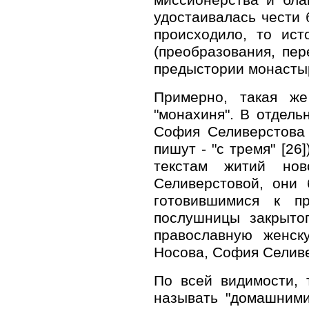
удостаивалась чести 
происходило, то ист
(преобразования, пе
предыстории монастыр
Примерно, такая же
"монахиня". В отдель
София Селиверстова 
пишут - "с тремя" [2
текстам житий нов
Селиверстовой, они 
готовившимися к п
послушницы закрыто
православную женск
Носова, София Селиве
По всей видимости, 
называть "домашними