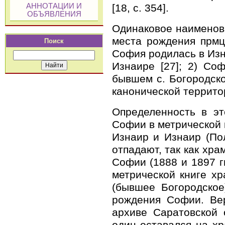
[18, c. 354].
АННОТАЦИИ И
ОБЪЯВЛЕНИЯ
Одинаковое наименова
места рождения прмц
Поиск
София родилась в Изн
Изнаире [27]; 2) Со
бывшем с. Богородско
канонической террит
Определенность в эт
Софии в метрической к
Изнаир и Изнаир (Пол
отпадают, так как хра
Софии (1888 и 1897 гг
метрической книге х
(бывшее Богородское
рождения Софии. Вер
архиве Саратовской 
один оставался на хр