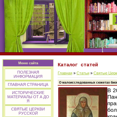
Сучков П.К.
Смотров В.В.
Госьков Д.П.
Кошелева Е.Ю.
Щетинина Е.А.
Михайлова
О.А.
Лежнина И.И.
Каптерев
Н.Ф.
Афанасьева Н.П.
Меню сайта
Каталог статей
ПОЛЕЗНАЯ
Главная
»
Статьи
»
Святые Церк
ИНФОРМАЦИЯ
О малоисследованных сюжетах биогр
ГЛАВНАЯ СТРАНИЦА
В 2
ИСТОРИЧЕСКИЕ
Пан
МАТЕРИАЛЫ ОТ А ДО
Я
пра
бол
СВЯТЫЕ ЦЕРКВИ
РУССКОЙ
кра