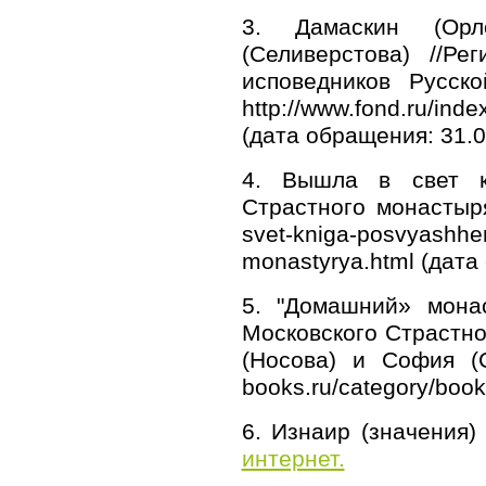
3. Дамаскин (Орло
(Селиверстова) //Р
исповедников Русско
http://www.fond.ru/i
(дата обращения: 31.0
4. Вышла в свет кн
Страстного монастыря.
svet-kniga-posvyashh
monastyrya.html (дата
5. "Домашний» монас
Московского Страстно
(Носова) и София (Се
books.ru/category/boo
6. Изнаир (значения)
интернет.