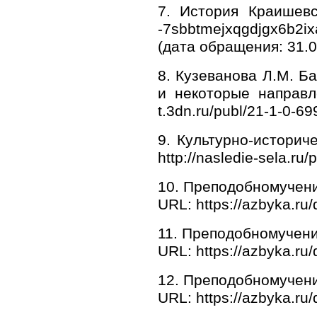
7. История Краишевск
-7sbbtmejxqgdjgx6b2ixa
(дата обращения: 31.0
8. Кузеванова Л.М. Б
и некоторые направле
t.3dn.ru/publ/21-1-0-6
9. Культурно-историч
http://nasledie-sela.r
10. Преподобномучени
URL: https://azbyka.ru
11. Преподобномучени
URL: https://azbyka.ru
12. Преподобномучени
URL: https://azbyka.ru