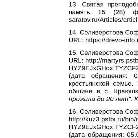
13. Святая преподоб
память 15 (28) фев
saratov.ru/Articles/art
14. Селиверстова Соф
URL: https://drevo-info
15. Селиверстова Соф
URL: http://martyrs.ps
HYZ9EJxGHoxITYZCF2
(дата обращения: 0
крестьянской семье.
общине в с. Краюш
прожила до 20 лет". 
16. Селиверстова Соф
http://kuz3.pstbi.ru/b
HYZ9EJxGHoxITYZCF2
(дата обращения: 05.