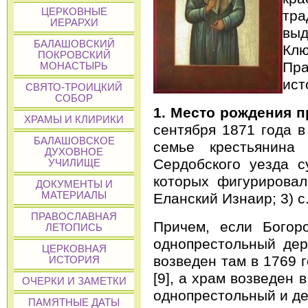
ЦЕРКОВНЫЕ
тр
ИЕРАРХИ
вы
БАЛАШОВСКИЙ
Клю
ПОКРОВСКИЙ
Пра
МОНАСТЫРЬ
ист
СВЯТО-ТРОИЦКИЙ
СОБОР
1. Место рождения 
ХРАМЫ И КЛИРИКИ
сентября 1871 года в
БАЛАШОВСКОЕ
семье крестьянина
ДУХОВНОЕ
Сердобского уезда с
УЧИЛИЩЕ
которых фигурировало
ДОКУМЕНТЫ И
МАТЕРИАЛЫ
Еланский Изнаир; 3) с.
ПРАВОСЛАВНАЯ
Причем, если Богоро
ЛЕТОПИСЬ
однопрестольный дер
ЦЕРКОВНАЯ
возведен там в 1769 г
ИСТОРИЯ
[9], а храм возведен 
ОЧЕРКИ И ЗАМЕТКИ
однопрестольный и де
ПАМЯТНЫЕ ДАТЫ