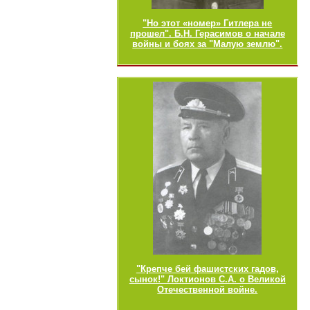
"Но этот «номер» Гитлера не
прошел". Б.Н. Герасимов о начале
войны и боях за "Малую землю".
"Крепче бей фашистских гадов,
сынок!" Локтионов С.А. о Великой
Отечественной войне.