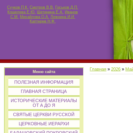
Сучков П.К.
Смотров В.В.
Госьков Д.П.
Кошелева Е.Ю.
Щетинина Е.А.
Иванов
С.М.
Михайлова О.А.
Лежнина И.И.
Каптерев Н.Ф.
Главная
»
2026
»
Ма
Меню сайта
ПОЛЕЗНАЯ ИНФОРМАЦИЯ
ГЛАВНАЯ СТРАНИЦА
ИСТОРИЧЕСКИЕ МАТЕРИАЛЫ
ОТ А ДО Я
СВЯТЫЕ ЦЕРКВИ РУССКОЙ
ЦЕРКОВНЫЕ ИЕРАРХИ