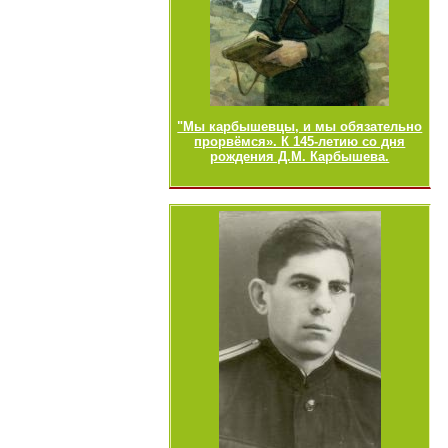
"Мы карбышевцы, и мы обязательно
прорвёмся». К 145-летию со дня
рождения Д.М. Карбышева.