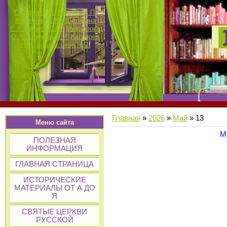
Смотров В.В.
Госьков Д.П.
Кошелева Е.Ю.
Щетинина
Е.А.
Иванов С.М.
Михайлова
О.А.
Лежнина И.И.
Каптерев
Н.Ф.
Афанасьева Н.П.
Главная
»
2026
»
Май
»
13
Меню сайта
М
ПОЛЕЗНАЯ
ИНФОРМАЦИЯ
ГЛАВНАЯ СТРАНИЦА
ИСТОРИЧЕСКИЕ
МАТЕРИАЛЫ ОТ А ДО
Я
СВЯТЫЕ ЦЕРКВИ
РУССКОЙ