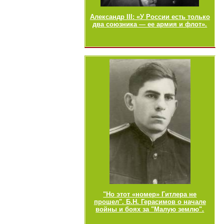
Александр III: «У России есть только
два союзника — ее армия и флот».
"Но этот «номер» Гитлера не
прошел". Б.Н. Герасимов о начале
войны и боях за "Малую землю".