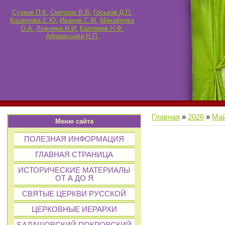
Сучков П.К.
Смотров В.В.
Госьков Д.П.
Кошелева Е.Ю.
Иванов С.М.
Михайлова
О.А.
Лежнина И.И.
Каптерев Н.Ф.
Афанасьева Н.П.
Главная
»
2026
»
Ма
Меню сайта
ПОЛЕЗНАЯ ИНФОРМАЦИЯ
ГЛАВНАЯ СТРАНИЦА
ИСТОРИЧЕСКИЕ МАТЕРИАЛЫ
ОТ А ДО Я
СВЯТЫЕ ЦЕРКВИ РУССКОЙ
ЦЕРКОВНЫЕ ИЕРАРХИ