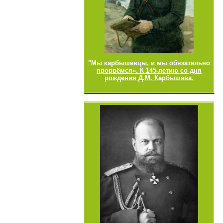
"Мы карбышевцы, и мы обязательно
прорвёмся». К 145-летию со дня
рождения Д.М. Карбышева.