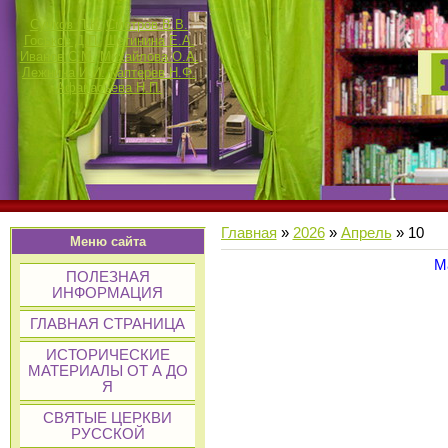
Сучков П.К.
Смотров В.В.
Госьков Д.П.
Щетинина Е.А.
Иванов С.М.
Михайлова О.А.
Лежнина И.И.
Каптерев Н.Ф.
Афанасьева Н.П.
Главная
»
2026
»
Апрель
»
10
Меню сайта
М
ПОЛЕЗНАЯ
ИНФОРМАЦИЯ
ГЛАВНАЯ СТРАНИЦА
ИСТОРИЧЕСКИЕ
МАТЕРИАЛЫ ОТ А ДО
Я
СВЯТЫЕ ЦЕРКВИ
РУССКОЙ