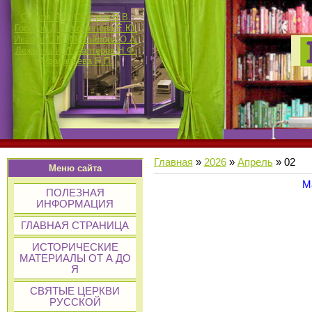
Сучков П.К.
Смотров В.В.
Госьков Д.П.
Кошелева Е.Ю.
Иванов С.М.
Михайлова О.А.
Лежнина И.И.
Каптерев Н.Ф.
Афанасьева Н.П.
Главная
»
2026
»
Апрель
»
02
Меню сайта
М
ПОЛЕЗНАЯ
ИНФОРМАЦИЯ
ГЛАВНАЯ СТРАНИЦА
ИСТОРИЧЕСКИЕ
МАТЕРИАЛЫ ОТ А ДО
Я
СВЯТЫЕ ЦЕРКВИ
РУССКОЙ