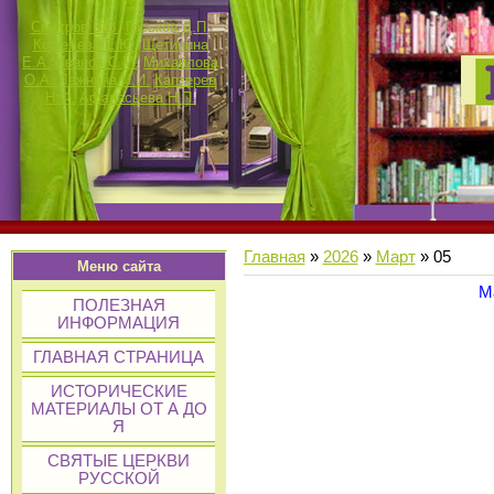
Смотров В.В.
Госьков Д.П.
Кошелева Е.Ю.
Щетинина
Е.А.
Иванов С.М.
Михайлова
О.А.
Лежнина И.И.
Каптерев
Н.Ф.
Афанасьева Н.П.
Главная
»
2026
»
Март
»
05
Меню сайта
М
ПОЛЕЗНАЯ
ИНФОРМАЦИЯ
ГЛАВНАЯ СТРАНИЦА
ИСТОРИЧЕСКИЕ
МАТЕРИАЛЫ ОТ А ДО
Я
СВЯТЫЕ ЦЕРКВИ
РУССКОЙ