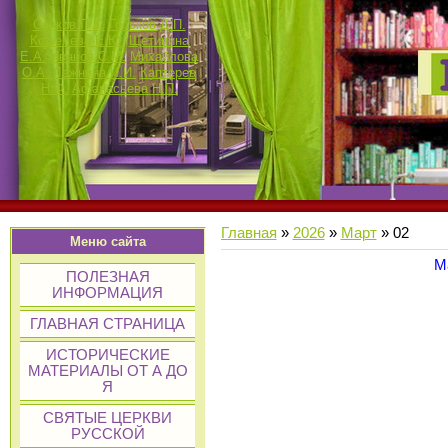
Сучков П.К.
Госьков Д.П.
Кошелева Е.Ю.
Щетинина
Е.А.
Иванов С.М.
Михайлова
О.А.
Лежнина И.И.
Каптерев
Н.Ф.
Афанасьева Н.П.
Главная
»
2026
»
Март
»
02
Меню сайта
М
ПОЛЕЗНАЯ
ИНФОРМАЦИЯ
ГЛАВНАЯ СТРАНИЦА
ИСТОРИЧЕСКИЕ
МАТЕРИАЛЫ ОТ А ДО
Я
СВЯТЫЕ ЦЕРКВИ
РУССКОЙ