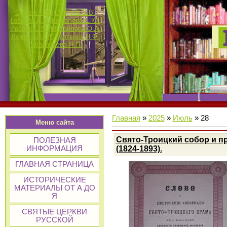
Сучков П.К.
Смотров В.В.
Госьков Д.П.
Кошелева Е.Ю.
Иванов С.М.
Михайлова О.А.
Лежнина И.И.
Каптерев Н.Ф.
Афанасьева Н.П.
Главная
»
2025
»
Июль
»
28
Меню сайта
Свято-Троицкий собор и п
ПОЛЕЗНАЯ
(1824-1893).
ИНФОРМАЦИЯ
ГЛАВНАЯ СТРАНИЦА
ИСТОРИЧЕСКИЕ
МАТЕРИАЛЫ ОТ А ДО
Я
СВЯТЫЕ ЦЕРКВИ
РУССКОЙ