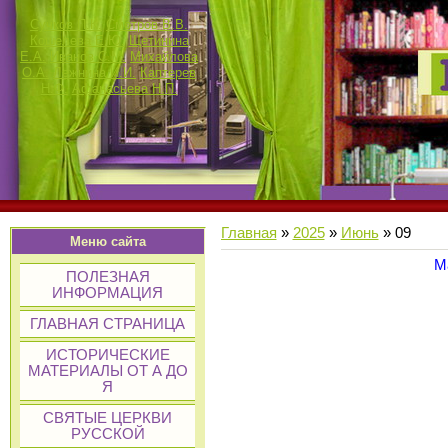
Сучков П.К.
Смотров В.В.
Кошелева Е.Ю.
Щетинина
Е.А.
Иванов С.М.
Михайлова
О.А.
Лежнина И.И.
Каптерев
Н.Ф.
Афанасьева Н.П.
Главная
»
2025
»
Июнь
»
09
Меню сайта
М
ПОЛЕЗНАЯ
ИНФОРМАЦИЯ
ГЛАВНАЯ СТРАНИЦА
ИСТОРИЧЕСКИЕ
МАТЕРИАЛЫ ОТ А ДО
Я
СВЯТЫЕ ЦЕРКВИ
РУССКОЙ