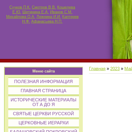
Сучков П.К.
Смотров В.В.
Кошелева
Е.Ю.
Щетинина Е.А.
Иванов С.М.
Михайлова О.А.
Лежнина И.И.
Каптерев
Н.Ф.
Афанасьева Н.П.
Главная
»
2023
»
Ма
Меню сайта
ПОЛЕЗНАЯ ИНФОРМАЦИЯ
ГЛАВНАЯ СТРАНИЦА
ИСТОРИЧЕСКИЕ МАТЕРИАЛЫ
ОТ А ДО Я
СВЯТЫЕ ЦЕРКВИ РУССКОЙ
ЦЕРКОВНЫЕ ИЕРАРХИ