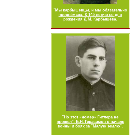
"Мы карбышевцы, и мы обязательно
прорвёмся». К 145-летию со дня
рождения Д.М. Карбышева.
"Но этот «номер» Гитлера не
прошел". Б.Н. Герасимов о начале
войны и боях за "Малую землю".