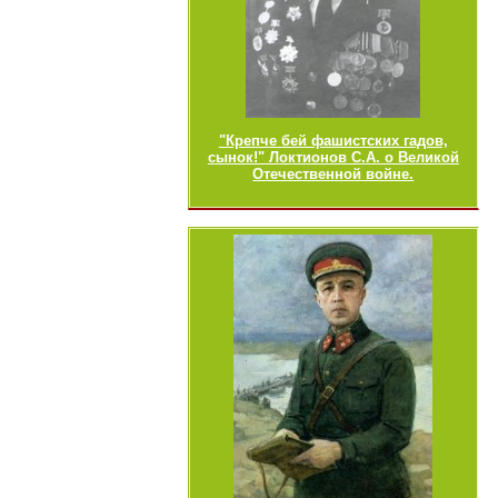
"Крепче бей фашистских гадов,
сынок!" Локтионов С.А. о Великой
Отечественной войне.