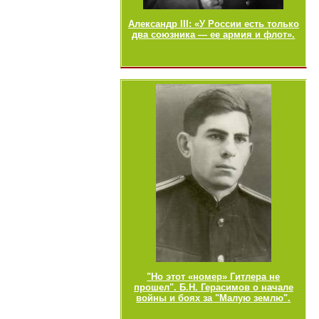
Александр III: «У России есть только
два союзника — ее армия и флот».
"Но этот «номер» Гитлера не
прошел". Б.Н. Герасимов о начале
войны и боях за "Малую землю".