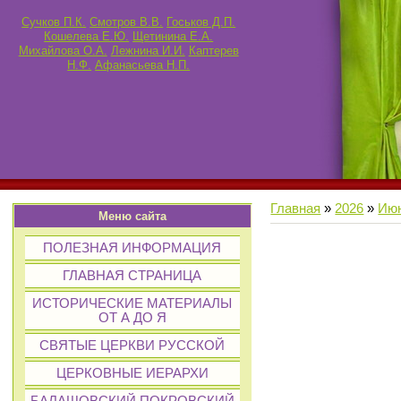
Сучков П.К.
Смотров В.В.
Госьков Д.П.
Кошелева Е.Ю.
Щетинина Е.А.
Михайлова О.А.
Лежнина И.И.
Каптерев
Н.Ф.
Афанасьева Н.П.
Главная
»
2026
»
Ию
Меню сайта
ПОЛЕЗНАЯ ИНФОРМАЦИЯ
ГЛАВНАЯ СТРАНИЦА
ИСТОРИЧЕСКИЕ МАТЕРИАЛЫ
ОТ А ДО Я
СВЯТЫЕ ЦЕРКВИ РУССКОЙ
ЦЕРКОВНЫЕ ИЕРАРХИ