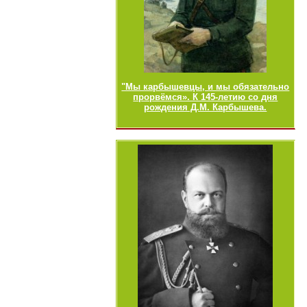
"Мы карбышевцы, и мы обязательно
прорвёмся». К 145-летию со дня
рождения Д.М. Карбышева.