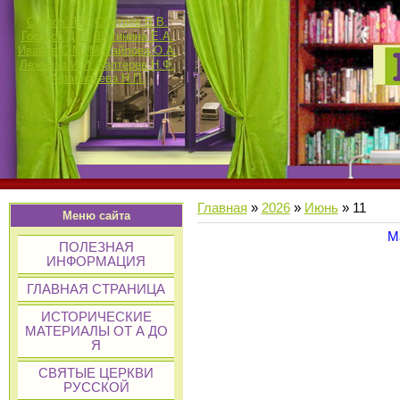
Сучков П.К.
Смотров В.В.
Госьков Д.П.
Щетинина Е.А.
Иванов С.М.
Михайлова О.А.
Лежнина И.И.
Каптерев Н.Ф.
Афанасьева Н.П.
Главная
»
2026
»
Июнь
»
11
Меню сайта
М
ПОЛЕЗНАЯ
ИНФОРМАЦИЯ
ГЛАВНАЯ СТРАНИЦА
ИСТОРИЧЕСКИЕ
МАТЕРИАЛЫ ОТ А ДО
Я
СВЯТЫЕ ЦЕРКВИ
РУССКОЙ