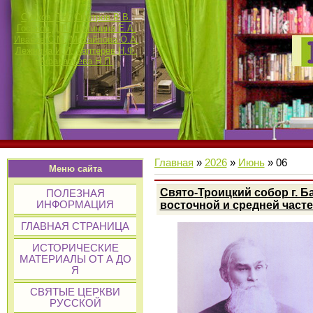
Сучков П.К.
Смотров В.В.
Госьков Д.П.
Щетинина Е.А.
Иванов С.М.
Михайлова О.А.
Лежнина И.И.
Каптерев Н.Ф.
Афанасьева Н.П.
Главная
»
2026
»
Июнь
»
06
Меню сайта
Свято-Троицкий собор г. Б
ПОЛЕЗНАЯ
восточной и средней часте
ИНФОРМАЦИЯ
ГЛАВНАЯ СТРАНИЦА
ИСТОРИЧЕСКИЕ
МАТЕРИАЛЫ ОТ А ДО
Я
СВЯТЫЕ ЦЕРКВИ
РУССКОЙ