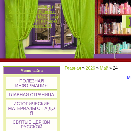
Смотров В.В.
Госьков Д.П.
Кошелева Е.Ю.
Щетинина
Е.А.
Иванов С.М.
Михайлова
О.А.
Лежнина И.И.
Каптерев
Н.Ф.
Афанасьева Н.П.
Главная
»
2026
»
Май
»
24
Меню сайта
М
ПОЛЕЗНАЯ
ИНФОРМАЦИЯ
ГЛАВНАЯ СТРАНИЦА
ИСТОРИЧЕСКИЕ
МАТЕРИАЛЫ ОТ А ДО
Я
СВЯТЫЕ ЦЕРКВИ
РУССКОЙ