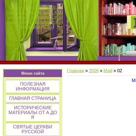
Сучков П.К.
Смотров В.В.
Госьков Д.П.
Кошелева Е.Ю.
Щетинина Е.А.
Иванов С.М.
Лежнина И.И.
Каптерев Н.Ф.
Афанасьева Н.П.
Главная
»
2026
»
Май
»
02
Меню сайта
М
ПОЛЕЗНАЯ
ИНФОРМАЦИЯ
ГЛАВНАЯ СТРАНИЦА
ИСТОРИЧЕСКИЕ
МАТЕРИАЛЫ ОТ А ДО
Я
СВЯТЫЕ ЦЕРКВИ
РУССКОЙ